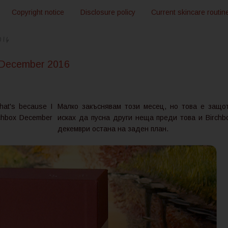
Copyright notice
Disclosure policy
Current skincare routin
016
 December 2016
that's because I
Малко закъснявам този месец, но това е защо
rchbox December
исках да пусна други неща преди това и Birchb
декември остана на заден план.