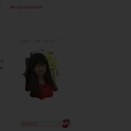
e
My spreadsheets
HEY! I'M TETI! ^^
то
ox