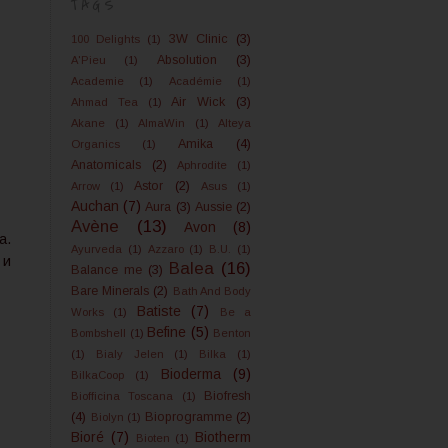
TAGS
3W Clinic
(3)
100 Delights
(1)
Absolution
(3)
A'Pieu
(1)
Academie
(1)
Académie
(1)
Air Wick
(3)
Ahmad Tea
(1)
Akane
(1)
AlmaWin
(1)
Alteya
Amika
(4)
Organics
(1)
Anatomicals
(2)
Aphrodite
(1)
Astor
(2)
Arrow
(1)
Asus
(1)
Auchan
(7)
Aura
(3)
Aussie
(2)
Avène
(13)
Avon
(8)
а.
Ayurveda
(1)
Azzaro
(1)
B.U.
(1)
 и
Balea
(16)
Balance me
(3)
Bare Minerals
(2)
Bath And Body
Batiste
(7)
Works
(1)
Be a
Befine
(5)
Bombshell
(1)
Benton
(1)
Bialy Jelen
(1)
Bilka
(1)
Bioderma
(9)
BilkaCoop
(1)
Biofresh
Biofficina Toscana
(1)
(4)
Bioprogramme
(2)
Biolyn
(1)
Bioré
(7)
Biotherm
Bioten
(1)