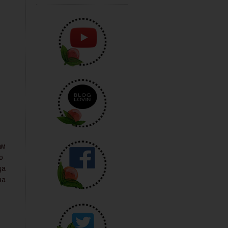
ам
о-
да
за