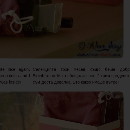
te nice again.
Селекцията този месец също беше добр
keup items and I
Birchbox ни бяха обещали поне 2 грим продукта
 was inside!
съм доста доволна. Ето какво имаше вътре!