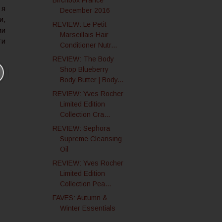
Birchbox France
 я
December 2016
и,
REVIEW: Le Petit
ми
Marseillais Hair
ги
Conditioner Nutr...
REVIEW: The Body
Shop Blueberry
Body Butter | Body...
REVIEW: Yves Rocher
Limited Edition
Collection Cra...
REVIEW: Sephora
Supreme Cleansing
Oil
REVIEW: Yves Rocher
Limited Edition
Collection Pea...
FAVES: Autumn &
Winter Essentials