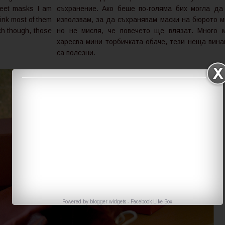
sheet masks I am
съхранение. Ако беше по-голяма бих могла да
hink most of them
използвам, за да съхранявам маски на бюрото м
oach though, those
но не мисля, че повечето ще влязат. Много 
харесва мини торбичката обаче, тези неща вина
са полезни.
Powered by
blogger widgets
-
Facebook Like Box