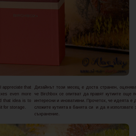
I appreciate that
Дизайнът този месец е доста странен, оценяв
boxes even more
че Birchbox се опитват да правят кутиите още п
d that idea is to
интересни и иновативни. Прочетох, че идеята е 
it for storage.
сложите кутията в банята си и да я използвате 
съхранение.