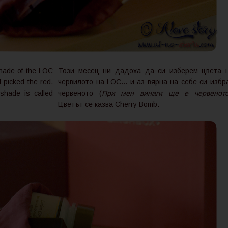
shade of the LOC
Този месец ни дадоха да си изберем цвета 
 I picked the red.
червилото на LOC... и аз вярна на себе си избр
shade is called
червеното (
При мен винаги ще е червеното
Цветът се казва Cherry Bomb.