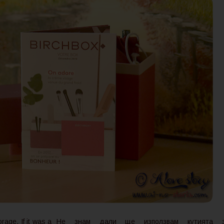
orage. If it was a
Не знам дали ще използвам кутията 