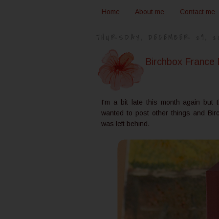
Home
About me
Contact me
THURSDAY, DECEMBER 29, 2
Birchbox France
I'm a bit late this month again but 
wanted to post other things and Bi
was left behind.