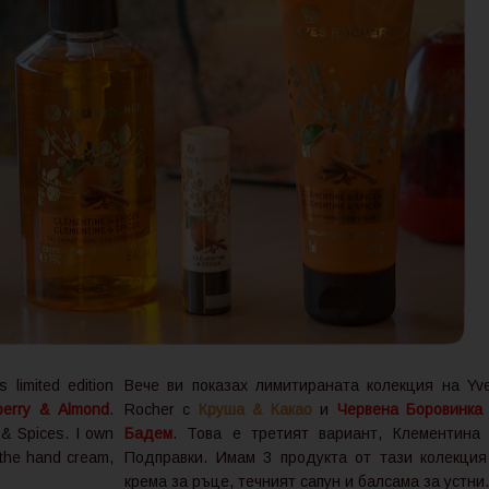
 limited edition
Вече ви показах лимитираната колекция на Yv
berry & Almond
.
Rocher с
Круша & Какао
и
Червена Боровинка
 & Spices. I own
Бадем
. Това е третият вариант, Клементина
- the hand cream,
Подправки. Имам 3 продукта от тази колекция
крема за ръце, течният сапун и балсама за устни