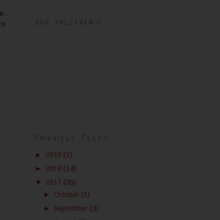
е.
GFC FOLLOWERS
го
PREVIOUS POSTS
►
2019
(1)
►
2018
(14)
▼
2017
(35)
►
October
(1)
►
September
(3)