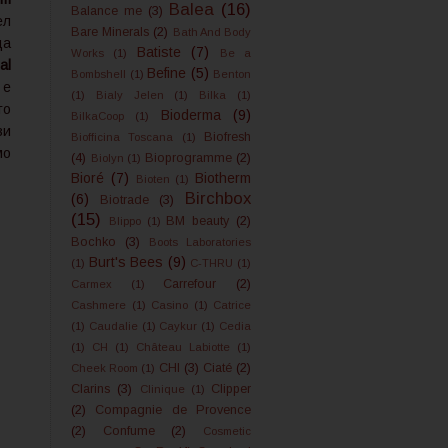
Balea
(16)
Balance me
(3)
ел
Bare Minerals
(2)
Bath And Body
ща
Batiste
(7)
Works
(1)
Be a
ral
Befine
(5)
Bombshell
(1)
Benton
е
(1)
Bialy Jelen
(1)
Bilka
(1)
то
Bioderma
(9)
BilkaCoop
(1)
зи
Biofresh
Biofficina Toscana
(1)
мо
(4)
Bioprogramme
(2)
Biolyn
(1)
Bioré
(7)
Biotherm
Bioten
(1)
Birchbox
(6)
Biotrade
(3)
(15)
BM beauty
(2)
Blippo
(1)
Bochko
(3)
Boots Laboratories
Burt's Bees
(9)
(1)
C-THRU
(1)
Carrefour
(2)
Carmex
(1)
Cashmere
(1)
Casino
(1)
Catrice
(1)
Caudalie
(1)
Caykur
(1)
Cedia
(1)
CH
(1)
Château Labiotte
(1)
CHI
(3)
Ciaté
(2)
Cheek Room
(1)
Clarins
(3)
Clipper
Clinique
(1)
(2)
Compagnie de Provence
(2)
Confume
(2)
Cosmetic