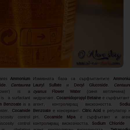
tants
Ammonium
Измивната база са сърфъктантите
Ammoni
ide
.
Centaurea
Lauryl Sulfate
и
Decyl Glucoside
.
Centaur
lower) is a
cyanus
Flower Water
(синя метличина)
is a surfactant
хидратант.
Cocamidopropyl Betaine
е сърфъктант
m Benzoate
is a
агент, контролиращ вискозността.
Sodi
uster.
Cocamide
Benzoate
е консервант.
Citric Acid
е регулатор 
osity control
pH.
Cocamide Mipa
е сърфъктант и аген
osity control
контролиращ вискозността.
Sodium Chloride
 chelating
агент, контролиращ вискозността.
Tetrasodi