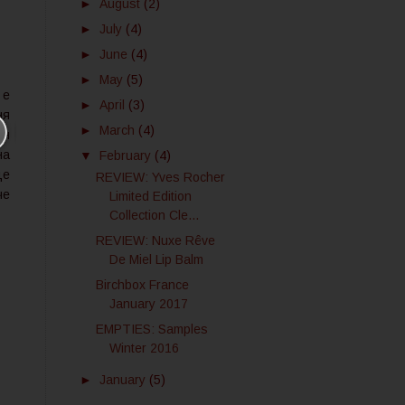
►
August
(2)
►
July
(4)
►
June
(4)
►
May
(5)
 е
►
April
(3)
ня
►
March
(4)
ан
на
▼
February
(4)
це
REVIEW: Yves Rocher
че
Limited Edition
Collection Cle...
REVIEW: Nuxe Rêve
De Miel Lip Balm
Birchbox France
January 2017
EMPTIES: Samples
Winter 2016
►
January
(5)