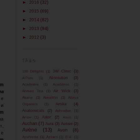
►
2016
(32)
►
2015
(69)
►
2014
(82)
►
2013
(94)
►
2012
(3)
TAGS
3W Clinic
(3)
100 Delights
(1)
Absolution
(3)
A'Pieu
(1)
um
Academie
(1)
Académie
(1)
Air Wick
(3)
ea
Ahmad Tea
(1)
Akane
(1)
AlmaWin
(1)
Alteya
 е
Amika
(4)
Organics
(1)
 и
Anatomicals
(2)
Aphrodite
(1)
um
Astor
(2)
Arrow
(1)
Asus
(1)
на
Auchan
(7)
Aura
(3)
Aussie
(2)
т,
Avène
(13)
Avon
(8)
е
Ayurveda
(1)
Azzaro
(1)
B.U.
(1)
um