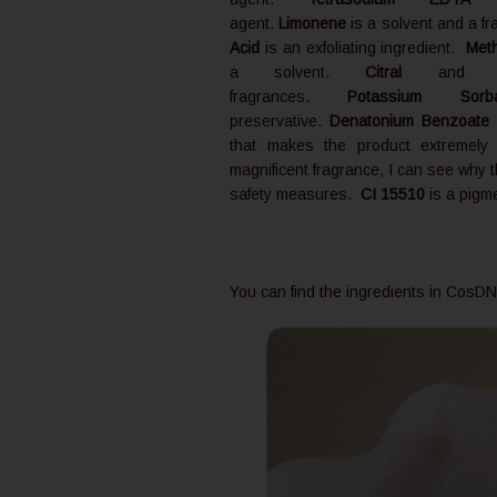
agent.
Limonene
is a solvent and a f
Acid
is an exfoliating ingredient.
Meth
a solvent.
Citral
an
fragrances.
Potassium Sorba
preservative.
Denatonium Benzoate
i
that makes the product extremely b
magnificent fragrance, I can see why t
safety measures.
CI 15510
is a pigm
You can find the ingredients in CosD