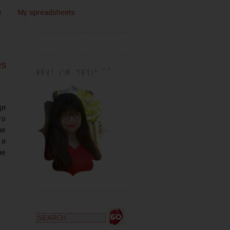
e
My spreadsheets
es
HEY! I'M TETI! ^^
ди
то
че
 я
не