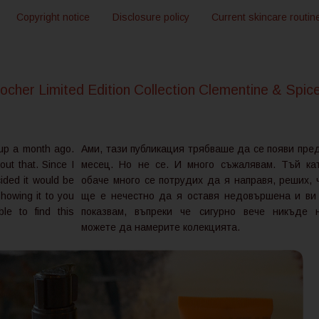
Copyright notice
Disclosure policy
Current skincare routin
her Limited Edition Collection Clementine & Spic
 up a month ago.
Ами, тази публикация трябваше да се появи пре
out that. Since I
месец. Но не се. И много съжалявам. Тъй ка
ided it would be
обаче много се потрудих да я направя, реших, 
showing it to you
ще е нечестно да я оставя недовършена и ви
le to find this
показвам, въпреки че сигурно вече никъде 
можете да намерите колекцията.