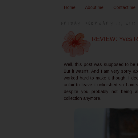
Home
About me
Contact me
FRIDAY, FEBRUARY 10, 2017
REVIEW: Yves Roc
Well, this post was supposed to be
But it wasn't. And I am very sorry ab
worked hard to make it though, I dec
unfair to leave it unfinished so I am 
despite you probably not being ab
collection anymore.