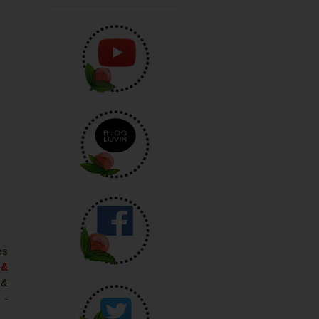
es
 &
 &
 -
.