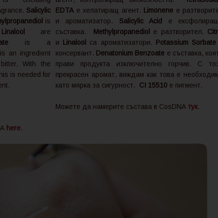
ragrance.
Salicylic
EDTA
е хелатиращ агент.
Limonene
е разтворит
ylpropanediol
is
и ароматизатор.
Salicylic Acid
е ексфолира
d
Linalool
are
съставка.
Methylpropanediol
е разтворител.
Cit
te
is a
и
Linalool
са ароматизатори.
Potassium Sorbate
s an ingredient
консервант.
Denatonium Benzoate
е съставка, коя
itter. With the
прави продукта изключително горчив. С то
his is needed for
прекрасен аромат, виждам как това е необходи
ent.
като мярка за сигурност.
CI 15510
е пигмент.
Можете да намерите състава в CosDNA
тук
.
NA
here
.