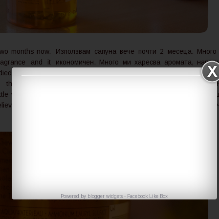
 two months now.
Използвам сапуна вече почти 2 месеца. Много
ragrance and it
икономичен. Много ми харесва аромата, напом
ndied Orange &
на миналогодишната колекция Захарос
thick gel-like
Портокал & Канела. Има гъста гелообраз
ttle with a pump
консистенция. Пристига в много красиво шишен
elieve separately
с помпа и съдържа 190 мл продукт. Мисля, 
отделно се продаваше за 2,90€.
Powered by
blogger widgets
-
Facebook Like Box