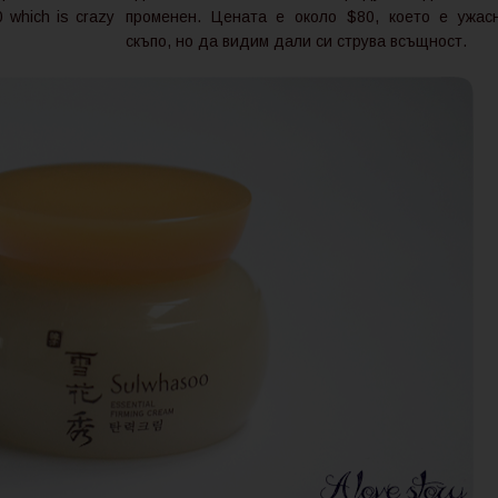
80 which is crazy
променен. Цената е около $80, което е ужас
скъпо, но да видим дали си струва всъщност.