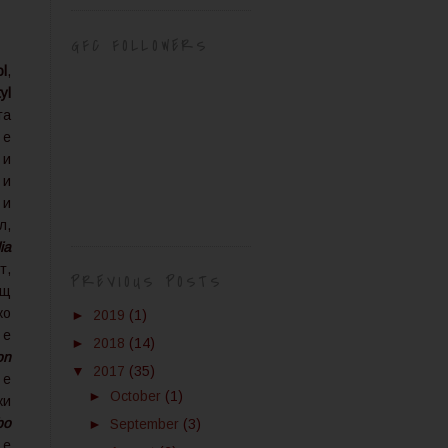
GFC FOLLOWERS
ol
,
yl
та
е
 и
 и
и
л,
ia
т,
PREVIOUS POSTS
щ
ко
►
2019
(1)
e
е
►
2018
(14)
on
▼
2017
(35)
 е
►
October
(1)
ки
bo
►
September
(3)
 е