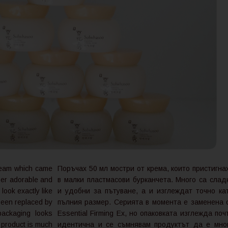
cream which came
Поръчах 50 мл мостри от крема, които пристигна
uper adorable and
в малки пластмасови бурканчета. Много са слад
 look exactly like
и удобни за пътуване, а и изглеждат точно ка
 been replaced by
пълния размер. Серията в момента е заменена 
packaging looks
Essential Firming Ex, но опаковката изглежда поч
e product is much
идентична и се съмнявам продуктът да е мно