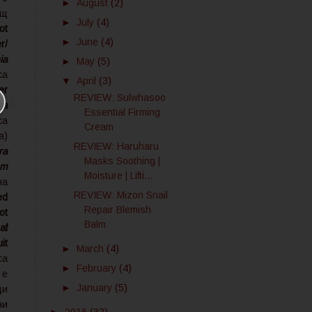
►
August
(2)
щ
►
July
(4)
ot
►
June
(4)
r/
ia
►
May
(5)
а
▼
April
(3)
er
REVIEW: Sulwhasoo
ia
Essential Firming
са
Cream
а)
REVIEW: Haruharu
ra
Masks Soothing |
um
Moisture | Lifti...
на
REVIEW: Mizon Snail
ed
Repair Blemish
ot
Balm
af
it
►
March
(4)
а
►
February
(4)
 е
►
January
(5)
щи
ни