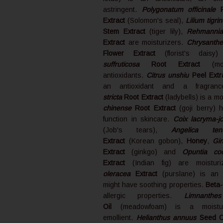
astringent.
Polygonatum officinale
R
Extract
(Solomon's seal),
Lilium tigri
Stem Extract
(tiger lily),
Rehmannia 
Extract
are moisturizers.
Chrysanth
Flower Extract
(florist's dai
suffruticosa
Root Extract
(mo
antioxidants.
Citrus unshiu
Peel Extr
an antioxidant and a fragra
stricta
Root Extract
(ladybells) is a mo
chinense
Root Extract
(goji berry)
function in skincare.
Coix lacryma-j
(Job's tears),
Angelica tenu
Extract
(Korean gobon),
Honey
,
Gi
Extract
(ginkgo) and
Opuntia cocc
Extract
(Indian fig) are moistur
oleracea
Extract
(purslane) is an a
might have soothing properties.
Beta
allergic properties.
Limnanthe
Oil
(meadowfoam) is a moistu
emollient.
Helianthus annuus
Seed O