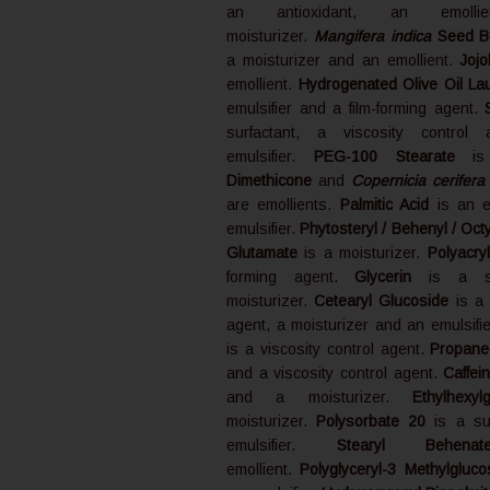
an antioxidant, an emol
moisturizer.
Mangifera indica
Seed Bu
a moisturizer and an emollient.
Joj
emollient.
Hydrogenated Olive Oil Lau
emulsifier and a film-forming agent.
surfactant, a viscosity contro
emulsifier.
PEG-100 Stearate
is 
Dimethicone
and
Copernicia cerifera
are emollients.
Palmitic Acid
is an e
emulsifier.
Phytosteryl / Behenyl / Oct
Glutamate
is a moisturizer.
Polyacry
forming agent.
Glycerin
is a s
moisturizer.
Cetearyl Glucoside
is a 
agent, a moisturizer and an emulsifi
is a viscosity control agent.
Propane
and a viscosity control agent.
Caffei
and a moisturizer.
Ethylhexy
moisturizer.
Polysorbate 20
is a su
emulsifier.
Stearyl Behenat
emollient.
Polyglyceryl-3 Methylgluco