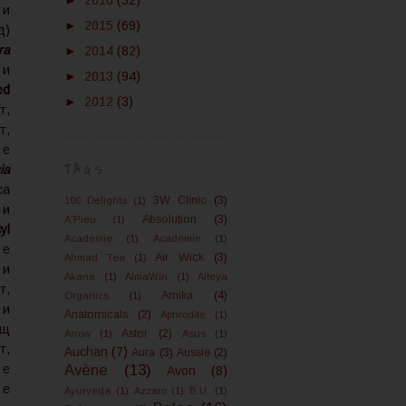
►
2016
(32)
 и
►
2015
(69)
д)
ra
►
2014
(82)
 и
►
2013
(94)
ed
►
2012
(3)
т,
т,
е
TAGS
ia
а
3W Clinic
(3)
100 Delights
(1)
и
Absolution
(3)
A'Pieu
(1)
yl
Academie
(1)
Académie
(1)
е
Air Wick
(3)
Ahmad Tea
(1)
 и
Akane
(1)
AlmaWin
(1)
Alteya
т,
Amika
(4)
Organics
(1)
 и
Anatomicals
(2)
Aphrodite
(1)
ащ
Astor
(2)
Arrow
(1)
Asus
(1)
т,
Auchan
(7)
Aura
(3)
Aussie
(2)
e
е
Avène
(13)
Avon
(8)
n
е
Ayurveda
(1)
Azzaro
(1)
B.U.
(1)