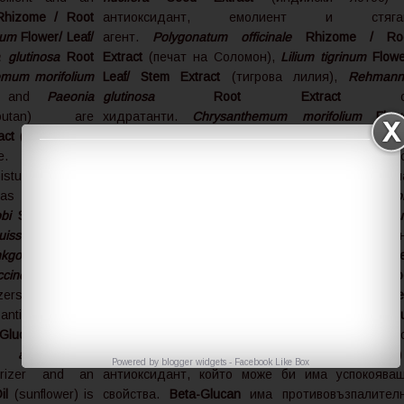
hizome / Root
антиоксидант, емолиент и стяга
num
Flower/ Leaf/
агент.
Polygonatum officinale
Rhizome / Ro
glutinosa
Root
Extract
(печат на Соломон),
Lilium tigrinum
Flowe
emum morifolium
Leaf/ Stem Extract
(тигрова лилия),
Rehmann
sy) and
Paeonia
glutinosa
Root Extract
с
utan) are
хидратанти.
Chrysanthemum morifolium
Flow
act
(satsuma) is
Extract
(китайска хризантема) и
Paeon
nce.
Adenophora
suffruticosa
Root Extract
(дървовиден божур) 
isturizer.
Lycium
антиоксиданти.
Citrus unshiu
Peel Extract
(сатсум
 has an unknown
е антиоксидант и ароматизатор.
Adenopho
obi
Seed Extract
stricta
Root Extract
(камбанка) е хидратант.
Lyci
issima
Root
chinense
Root Extract
(годжи бери) има неизвест
nkgo biloba
Leaf
функция в козметиката.
Coix lacryma-jobi
Se
inellifera
Fruit
Extract
(сълзите на Йов),
Angelica tenuissima
Ro
izers.
Portulaca
Extract
(ангелика),
Honey
,
Ginkgo biloba
Le
ntioxidant that
Extract
(гинко билоба) и
Opuntia coccinellifera
Fru
-Glucan
has anti-
Extract
(индийска смокиня) с
s alba
Seed
хидратанти.
Portulaca oleracea
Extract
(тученица)
Powered by
blogger widgets
-
Facebook Like Box
rizer and an
антиоксидант, който може би има успокоява
il
(sunflower) is
свойства.
Beta-Glucan
има противовъзпалител