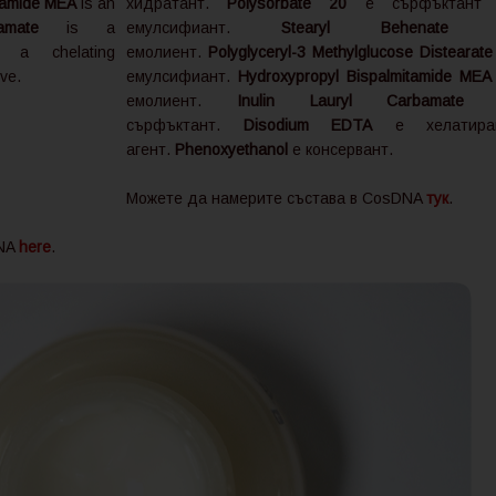
tamide MEA
is an
хидратант.
Polysorbate 20
е сърфъктант
amate
is a
емулсифиант.
Stearyl Behenate
a chelating
емолиент.
Polyglyceryl-3 Methylglucose Distearate
ive.
емулсифиант.
Hydroxypropyl Bispalmitamide MEA
емолиент.
Inulin Lauryl Carbamate
сърфъктант.
Disodium EDTA
е хелатира
агент.
Phenoxyethanol
е консервант.
Можете да намерите състава в CosDNA
тук
.
DNA
here
.