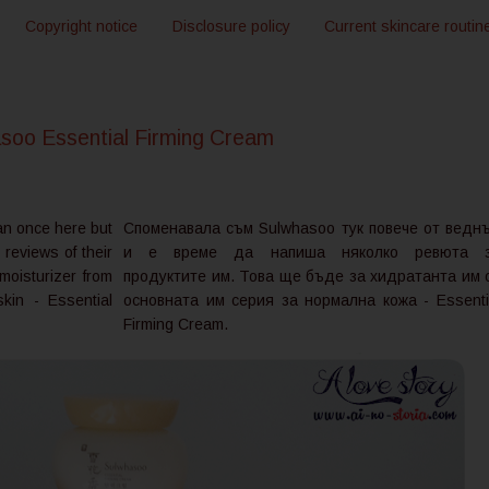
Copyright notice
Disclosure policy
Current skincare routin
oo Essential Firming Cream
n once here but
Споменавала съм Sulwhasoo тук повече от ведн
 reviews of their
и е време да напиша няколко ревюта 
 moisturizer from
продуктите им. Това ще бъде за хидратанта им 
kin - Essential
основната им серия за нормална кожа - Essenti
Firming Cream.