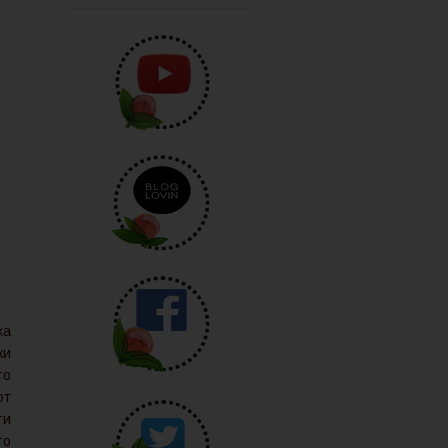
ха
ки
то
от
ти
го