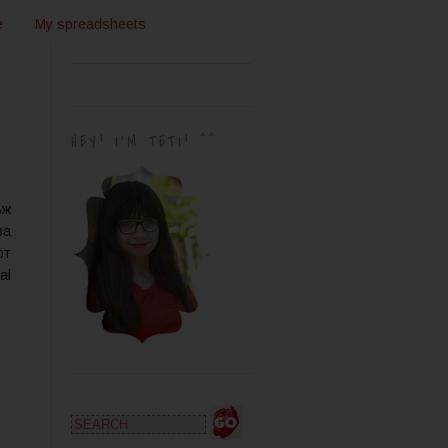
e
My spreadsheets
HEY! I'M TETI! ^^
ъж
за
от
al