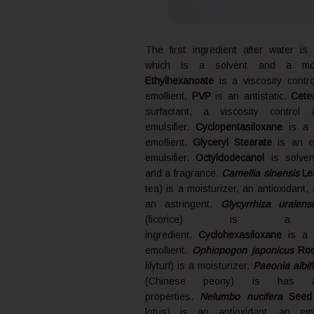
The first ingredient after water i
which is a solvent and a moi
Ethylhexanoate
is a viscosity contr
emollient.
PVP
is an antistatic.
Cetea
surfactant, a viscosity contro
emulsifier.
Cyclopentasiloxane
is a
emollient.
Glyceryl Stearate
is an em
emulsifier.
Octyldodecanol
is solven
and a fragrance.
Camellia sinensis
Lea
tea) is a moisturizer, an antioxidant,
an astringent.
Glycyrrhiza uralensi
(licorice) is a br
ingredient.
Cyclohexasiloxane
is a
emollient.
Ophiopogon japonicus
Root
lilyturf) is a moisturizer.
Paeonia albif
(Chinese peony) is has anti
properties.
Nelumbo nucifera
Seed 
lotus) is an antioxidant, an em