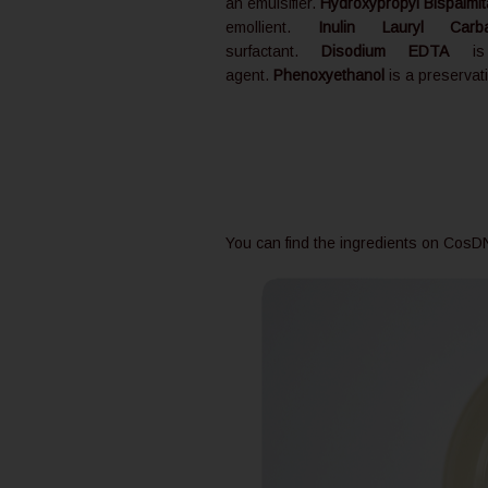
an emulsifier.
Hydroxypropyl Bispalmi
emollient.
Inulin Lauryl Carb
surfactant.
Disodium EDTA
is 
agent.
Phenoxyethanol
is a preservat
You can find the ingredients on Cos