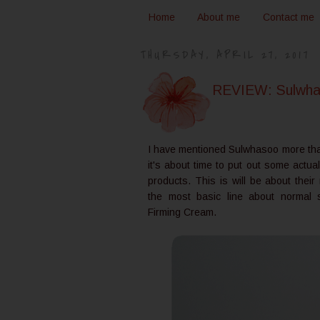
Home
About me
Contact me
THURSDAY, APRIL 27, 2017
REVIEW: Sulwhas
I have mentioned Sulwhasoo more tha
it's about time to put out some actual
products. This is will be about their
the most basic line about normal s
Firming Cream.