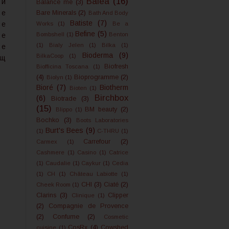
Balea
(16)
 и
Balance me
(3)
е
Bare Minerals
(2)
Bath And Body
Batiste
(7)
е
Works
(1)
Be a
Befine
(5)
е
Bombshell
(1)
Benton
(1)
Bialy Jelen
(1)
Bilka
(1)
е
Bioderma
(9)
BilkaCoop
(1)
щ
Biofresh
Biofficina Toscana
(1)
(4)
Bioprogramme
(2)
Biolyn
(1)
Bioré
(7)
Biotherm
Bioten
(1)
Birchbox
(6)
Biotrade
(3)
(15)
BM beauty
(2)
Blippo
(1)
Bochko
(3)
Boots Laboratories
Burt's Bees
(9)
(1)
C-THRU
(1)
Carrefour
(2)
Carmex
(1)
Cashmere
(1)
Casino
(1)
Catrice
(1)
Caudalie
(1)
Caykur
(1)
Cedia
(1)
CH
(1)
Château Labiotte
(1)
CHI
(3)
Ciaté
(2)
Cheek Room
(1)
Clarins
(3)
Clipper
Clinique
(1)
(2)
Compagnie de Provence
(2)
Confume
(2)
Cosmetic
CosRx
(4)
Cowshed
cuisine
(1)