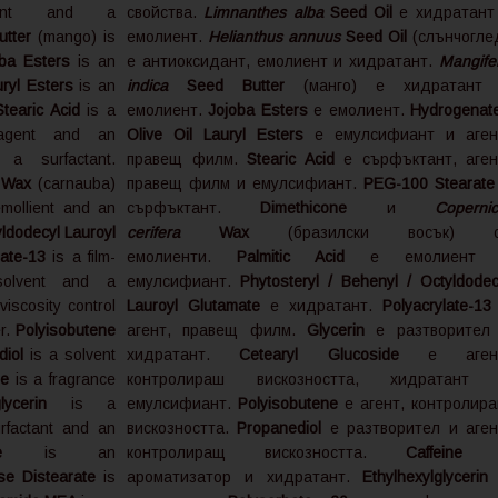
lient and a
свойства.
Limnanthes alba
Seed Oil
е хидратант
tter
(mango) is
емолиент.
Helianthus annuus
Seed Oil
(слънчогле
oba Esters
is an
е антиоксидант, емолиент и хидратант.
Mangife
ryl Esters
is an
indica
Seed Butter
(манго) е хидратант
Stearic Acid
is a
емолиент.
Jojoba Esters
е емолиент.
Hydrogenat
l agent and an
Olive Oil Lauryl Esters
е емулсифиант и аген
a surfactant.
правещ филм.
Stearic Acid
е сърфъктант, аген
Wax
(carnauba)
правещ филм и емулсифиант.
PEG-100 Stearate
mollient and an
сърфъктант.
Dimethicone
и
Copernic
yldodecyl Lauroyl
cerifera
Wax
(бразилски восък) с
late-13
is a film-
емолиенти.
Palmitic Acid
е емолиент 
olvent and a
емулсифиант.
Phytosteryl / Behenyl / Octyldodec
viscosity control
Lauroyl Glutamate
е хидратант.
Polyacrylate-13
er.
Polyisobutene
агент, правещ филм.
Glycerin
е разтворител
diol
is a solvent
хидратант.
Cetearyl Glucoside
e аген
ne
is a fragrance
контролираш вискозността, хидратант
lglycerin
is a
емулсифиант.
Polyisobutene
е агент, контролир
rfactant and an
вискозността.
Propanediol
е разтворител и аген
e
is an
контролиращ вискозността.
Caffein
se Distearate
is
ароматизатор и хидратант.
Ethylhexylglyceri