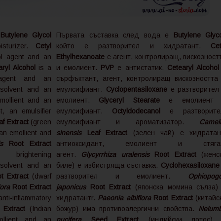
s
Butylene Glycol
Първата съставка след вода е
Butylene Glyc
sturizer.
Cetyl
който е разтворител и хидратант.
Cet
ol agent and an
Ethylhexanoate
е агент, контролиращ, вискозност
ryl Alcohol
is a
и емолиент.
PVP
е антистатик.
Cetearyl Alcohol
l agent and an
сърфъктант, агент, контролиращ вискозността
 solvent and an
емулсифиант.
Cyclopentasiloxane
е разтворител
ollient and an
емолиент.
Glyceryl Stearate
е емолиент 
t, an emulsifier
емулсифиант.
Octyldodecanol
е разтворите
f Extract
(green
емулсифиант и ароматизатор.
Camell
 an emollient and
sinensis
Leaf Extract
(зелен чай) е хидратан
s
Root Extract
антиоксидант, емолиент и стяга
ightening
агент.
Glycyrrhiza uralensis
Root Extract
(женс
 solvent and an
биле) е избистряща съставка.
Cyclohexasiloxan
 Extract
(dwarf
разтворител и емолиент.
Ophiopog
lora
Root Extract
japonicus
Root Extract
(японска момина сълза)
-inflammatory
хидратантr.
Paeonia albiflora
Root Extract
(китайс
Extract
(Indian
божур) има противоалергични свойства.
Nelum
ollient and an
nucifera
Seed Extract
(индийски лотос)