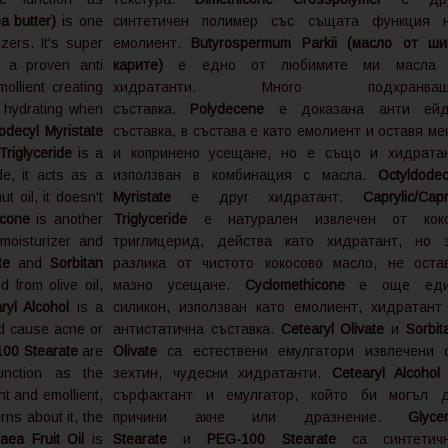
a butter)
is one
синтетичен полимер със същата функция 
zers. It's super
емолиент.
Butyrospermum Parkii (масло от ши
 a proven anti
карите)
е едно от любимите ми масла
mollient creating
хидратанти. Много подхранващ
o hydrating when
съставка.
Polydecene
е доказана анти ей
odecyl Myristate
съставка, в състава е като емолиент и оставя ме
Triglyceride
is a
и копринено усещане, но е също и хидрата
ide, it acts as a
използван в комбинация с масла.
Octyldodec
t oil, it doesn't
Myristate
е друг хидратант.
Caprylic/Capr
icone
is another
Triglyceride
е натурален извлечен от кок
 moisturizer and
триглицерид, действа като хидратант, но 
ate
and
Sorbitan
разлика от чистото кокосово масло, не оста
d from olive oil,
мазно усещане.
Cyclomethicone
е още еди
ryl Alcohol
is a
силикон, използван като емолиент, хидратант
ld cause acne or
антистатична съставка.
Cetearyl Olivate
и
Sorbit
00 Stearate
are
Olivate
са естествени емулгатори извлечени 
function as the
зехтин, чудесни хидратанти.
Cetearyl Alcoho
nt and emollient,
сърфактант и емулгатор, който би могъл 
rns about it, the
причини акне или дразнение.
Glycer
aea Fruit Oil
is
Stearate
и
PEG-100 Stearate
са синтетич