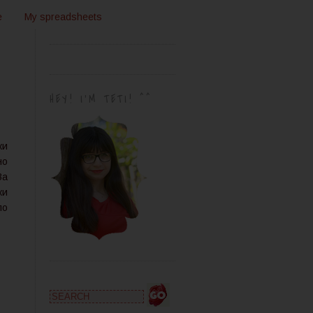
e
My spreadsheets
HEY! I'M TETI! ^^
ки
но
За
ки
ло