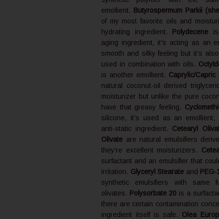
emollient.
Butyrospermum Parkii (she
of my most favorite oils and moisturi
hydrating ingredient.
Polydecene
is
aging ingredient, it's acting as an e
smooth and silky feeling but it's als
used in combination with oils.
Octyld
is another emollient.
Caprylic/Capric 
natural coconut-oil derived triglycer
moisturizer but unlike the pure coconu
have that greasy feeling.
Cyclometh
silicone, it's used as an emollient,
anti-static ingredient.
Cetearyl Oliv
Olivate
are natural emulsifiers derive
they're excellent moisturizers.
Cetea
surfactant and an emulsifier that cou
irritation.
Glyceryl Stearate
and
PEG-1
synthetic emulsifiers with same 
olivates.
Polysorbate 20
is a surfacta
there are certain contamination conce
ingredient itself is safe.
Olea Europ