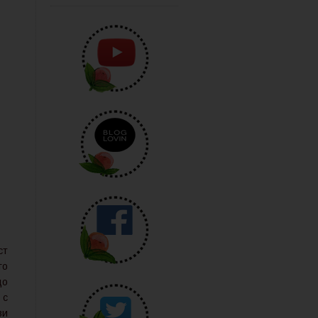
ст
го
що
 с
ви