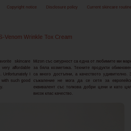
Copyright notice
Disclosure policy
Current skincare routin
S-Venom Wrinkle Tox Cream
vorite skincare
Mizon със сигурност са една от любимите ми мар
 very affordable
за бяла козметика. Техните продукти обикнове
. Unfortunately I
са много достъпни, а качеството удивително. 
t with such good
съжаление не мога да се сетя за европейс
ty.
еквивалент със толкова добри цени и като ця
висок клас качество.