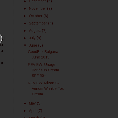
►
December
(5)
►
November
(9)
►
October
(6)
►
September
(4)
►
August
(7)
►
July
(9)
за
ли
▼
June
(3)
ги
GoodBox Bulgaria
June 2015
та
REVIEW: Uriage
Bariésun Cream
SPF 50+
REVIEW: Mizon S-
Venom Wrinkle Tox
Cream
►
May
(5)
►
April
(7)