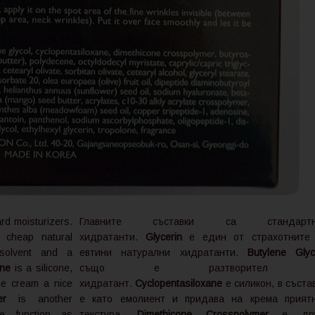
rd moisturizers.
Главните съставки са стандартн
 cheap natural
хидратанти.
Glycerin
е един от страхотните
olvent and a
евтини натурални хидратанти.
Butylene Glyc
ane
is a silicone,
също
е разтворител 
he cream a nice
хидратант.
Cyclopentasiloxane
е силикон, в съста
er
is another
е като емолиент и придава на крема прият
e function as
текстура.
Dimethicone Crosspolymer
е дру