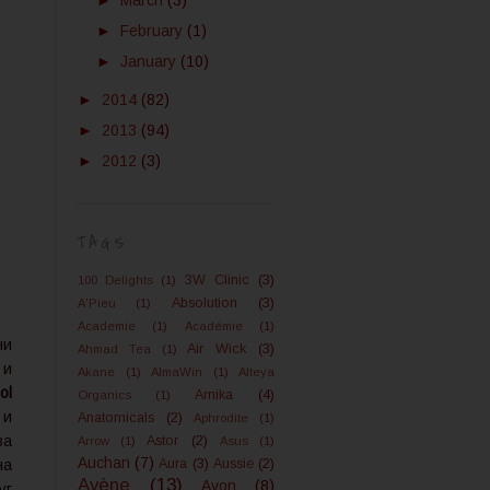
►
March
(3)
►
February
(1)
►
January
(10)
►
2014
(82)
►
2013
(94)
►
2012
(3)
TAGS
3W Clinic
(3)
100 Delights
(1)
Absolution
(3)
A'Pieu
(1)
Academie
(1)
Académie
(1)
и
Air Wick
(3)
Ahmad Tea
(1)
 и
Akane
(1)
AlmaWin
(1)
Alteya
ol
Amika
(4)
Organics
(1)
и
Anatomicals
(2)
Aphrodite
(1)
ва
Astor
(2)
Arrow
(1)
Asus
(1)
Auchan
(7)
на
Aura
(3)
Aussie
(2)
Avène
(13)
Avon
(8)
г