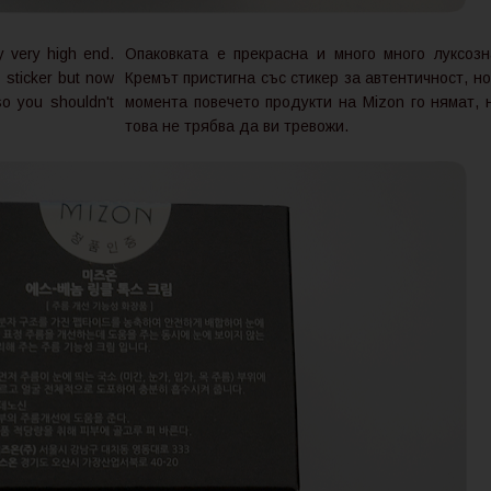
 very high end.
Опаковката е прекрасна и много много луксозн
 sticker but now
Кремът пристигна със стикер за автентичност, но
so you shouldn't
момента повечето продукти на Mizon го нямат, 
това не трябва да ви тревожи.