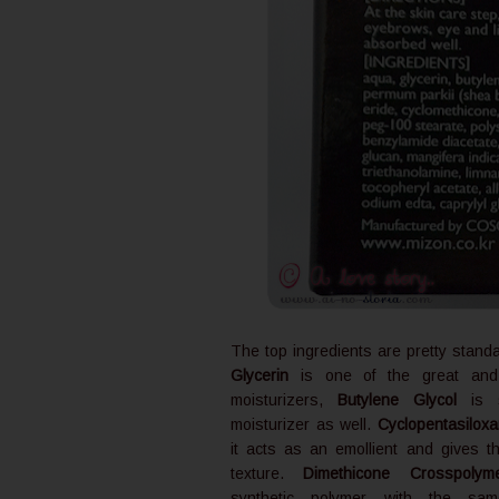
The top ingredients are pretty standa
Glycerin
is one of the great and
moisturizers,
Butylene Glycol
is s
moisturizer as well.
Cyclopentasilox
it acts as an emollient and gives t
texture.
Dimethicone Crosspolym
synthetic polymer with the sam