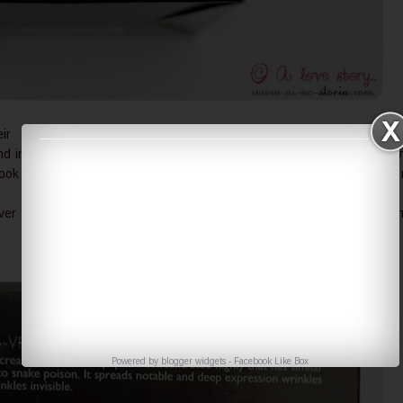
r international
Обичам Mizon, че са си помислили 
d ingredients in
международните си клиенти и са написа
look even more
инструкциите и съставките на английски. Това 
прави да изглеждат още по-професионално.
er and it's so
Очевидно е, че много харесвам корейска
козметика!
Следва дълъг анализ на състава!
Powered by
blogger widgets
-
Facebook Like Box