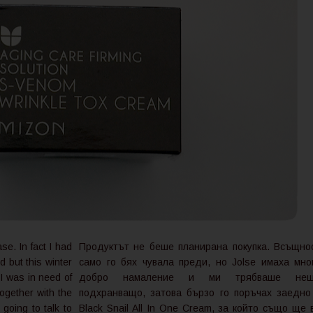
e. In fact I had
Продуктът не беше планирана покупка. Всъщно
 but this winter
само го бях чувала преди, но Jolse имаха мно
I was in need of
добро намаление и ми трябваше не
together with the
подхранващо, затова бързо го поръчах заедно
 going to talk to
Black Snail All In One Cream, за който също ще 