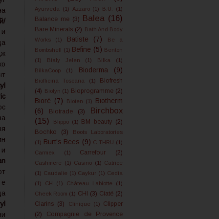
Ayurveda
(1)
Azzaro
(1)
B.U.
(1)
на
Balea
(16)
Balance me
(3)
й/
Bare Minerals
(2)
Bath And Body
 и
Batiste
(7)
Works
(1)
Be a
а
Befine
(5)
Bombshell
(1)
Benton
дж
(1)
Bialy Jelen
(1)
Bilka
(1)
ко
Bioderma
(9)
BilkaCoop
(1)
нт
Biofresh
Biofficina Toscana
(1)
yl
(4)
Bioprogramme
(2)
Biolyn
(1)
ic
Bioré
(7)
Biotherm
Bioten
(1)
ос
Birchbox
(6)
Biotrade
(3)
за
(15)
BM beauty
(2)
Blippo
(1)
вя
Bochko
(3)
Boots Laboratories
н
Burt's Bees
(9)
(1)
C-THRU
(1)
 и
Carrefour
(2)
Carmex
(1)
an
Cashmere
(1)
Casino
(1)
Catrice
от
(1)
Caudalie
(1)
Caykur
(1)
Cedia
l
е
(1)
CH
(1)
Château Labiotte
(1)
да
CHI
(3)
Ciaté
(2)
Cheek Room
(1)
yl
Clarins
(3)
Clipper
Clinique
(1)
ни
(2)
Compagnie de Provence