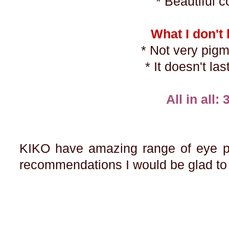
* Beautiful c
What I don't 
* Not very pig
* It doesn't la
All in all: 
KIKO have amazing range of eye pe
recommendations I would be glad to