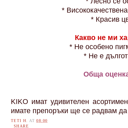
* Лесно се о
* Висококачествен
* Красив ц
Какво не ми х
* Не особено пи
* Не е дълго
Обща оценка
KIKO имат удивителен асортимен
имате препоръки ще се радвам да 
TETI H.
AT
08:00
SHARE