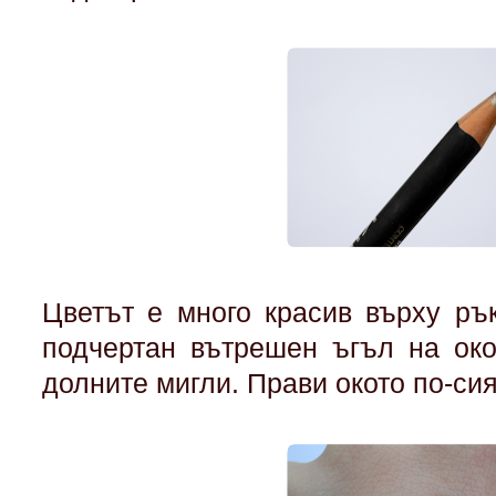
Цветът е много красив върху ръ
подчертан вътрешен ъгъл на око
долните мигли. Прави окото по-сия