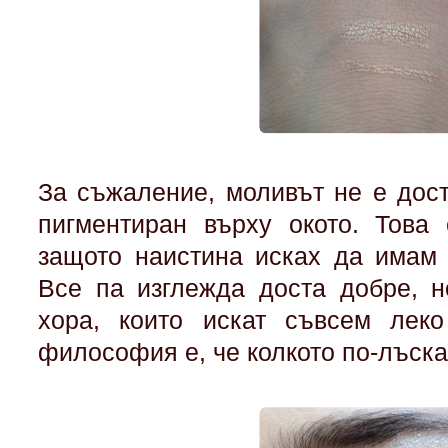
За съжаление, моливът не е дост
пигментиран върху окото. Това 
защото наистина исках да имам 
Все па изглежда доста добре, 
хора, които искат съвсем леко
философия е, че колкото по-лъска