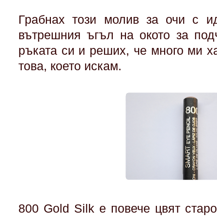
Грабнах този молив за очи с и
вътрешния ъгъл на окото за под
ръката си и реших, че много ми ха
това, което искам.
800 Gold Silk е повече цвят старо