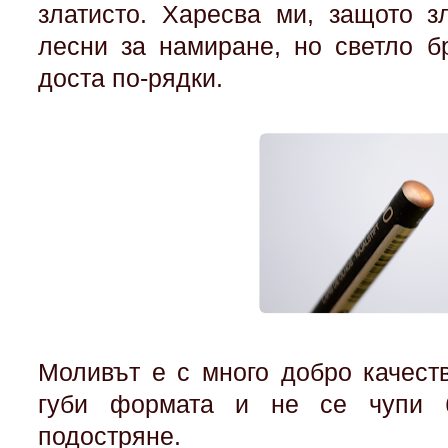
златисто. Харесва ми, защото з
лесни за намиране, но светло б
доста по-рядки.
Моливът е с много добро качеств
губи формата и не се чупи б
подостряне.