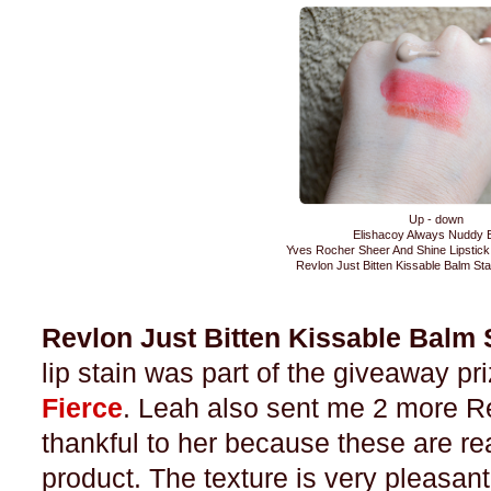
Up - down
Elishacoy Always Nuddy 
Yves Rocher Sheer And Shine Lipstick
Revlon Just Bitten Kissable Balm St
Revlon Just Bitten Kissable Balm 
lip stain was part of the giveaway pr
Fierce
. Leah also sent me 2 more R
thankful to her because these are rea
product. The texture is very pleasan