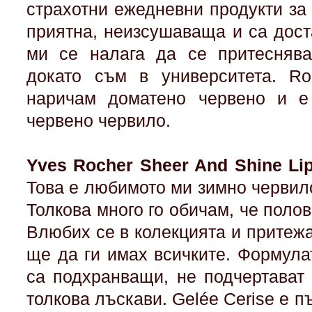
страхотни ежедневни продукти за 
приятна, неизсушаваща и са дост
ми се налага да се притеснява
докато съм в университета. Ro
наричам доматено червено и е
червено червило.
Yves Rocher Sheer And Shine Lip
Това е любимото ми зимно червил
Толкова много го обичам, че полов
Влюбих се в колекцията и притежа
ще да ги имах всичките. Формула
са подхранващи, не подчертават 
толкова лъскави. Gelée Cerise е п