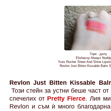
Горе - долу
Elishacoy Always Nudd
Yves Rocher Sheer And Shine Lipsti
Revlon Just Bitten Kissable Balm 
Revlon Just Bitten Kissable Bal
Този стейн за устни беше част от 
спечелих от
Pretty Fierce
. Лия м
Revlon и съм ѝ много благодарна