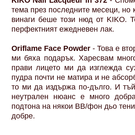
KIKO Nail Lacqueur in 372
- Споме
тема през последните месеци, но 
винаги беше този нюд от KIKO. Т
перфектният ежедневен лак.
Oriflame Face Powder
- Това е вто
ми бяха подарък. Харесвам мног
прави лицето ми да изглежда сух
пудра почти не матира и не абсор
то ми да издържа по-дълго. И тъй
неутрален нюанс е много добра
подтона на някои BB/фон дьо тени,
добре.