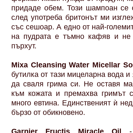
придаде обем. Този шампоан се 
след употреба бритонът ми изгле
със сешоар. А едно от най-големит
на пудрата е тъмно кафяв и не
пърхут.
Mixa Cleansing Water Micellar So
бутилка от тази мицеларна вода и 
да сваля грима си. Не оставя м
към кожата и премахва гримът с
много евтина. Единственият ѝ нед
бързо от обикновено.
Garnier Fructis Miracle Oil
- 