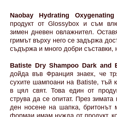
Naobay Hydrating Oxygenati
продукт от Glossybox и съм вл
зимен дневен овлажнител. Остав
гримът върху него се задържа дос
съдържа и много добри съставки, 
Batiste Dry Shampoo Dark and B
дойда във Франция знаех, че тр
сухите шампоани на Batiste, тъй 
в цял свят. Това един от проду
струва да се опитат. През зимата
ден носене на шапка, бритонът 
формаи имам нужда от продукт, к