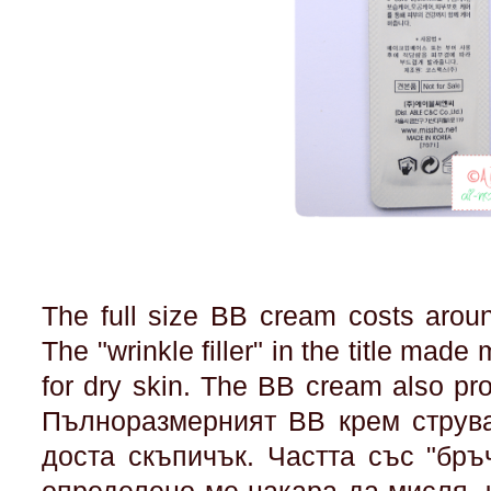
The full size BB cream costs around
The "wrinkle filler" in the title made
for dry skin. The BB cream also pr
Пълноразмерният BB крем струва
доста скъпичък. Частта със "бръ