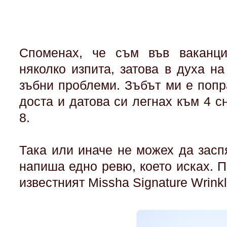
Споменах, че съм във ваканц
няколко изпита, затова в духа н
зъбни проблеми. Зъбът ми е попр
доста и датова си легнах към 4 с
8.
Така или иначе не можех да засп
напиша едно ревю, което исках. 
известният Missha Signature Wrinkl