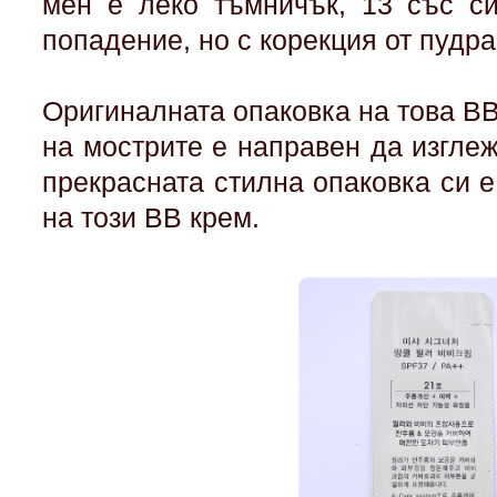
мен е леко тъмничък, 13 със си
попадение, но с корекция от пудр
Оригиналната опаковка на това BB
на мострите е направен да изгле
прекрасната стилна опаковка си 
на този BB крем.