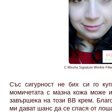
С Missha Signature Wrinkle Fill
Със сигурност не бих си го ку
момичетата с мазна кожа може и
завършека на този BB крем. Благ
ми дават шанс да се спася от лош