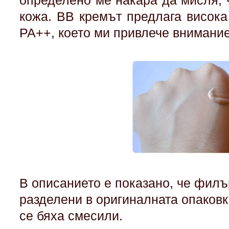
определено ме накара да мисля, 
кожа. BB кремът предлага висока
PA++, което ми привлече внимани
В описанието е показано, че филъ
разделени в оригиналната опаковк
се бяха смесили.