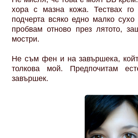
хора с мазна кожа. Тествах го 
подчерта всяко едно малко сухо 
пробвам отново през лятото, з
мостри.
Не съм фен и на завършека, койт
толкова мой. Предпочитам ес
завършек.