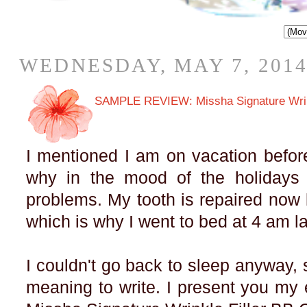
WEDNESDAY, MAY 7, 201
SAMPLE REVIEW: Missha Signature Wrin
I mentioned I am on vacation befor
why in the mood of the holidays I
problems. My tooth is repaired now bu
which is why I went to bed at 4 am la
I couldn't go back to sleep anyway, 
meaning to write. I present you my