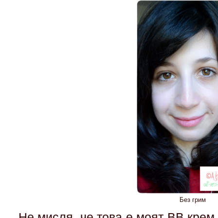
Без грим
Не мисля, че това е моят BB крем.