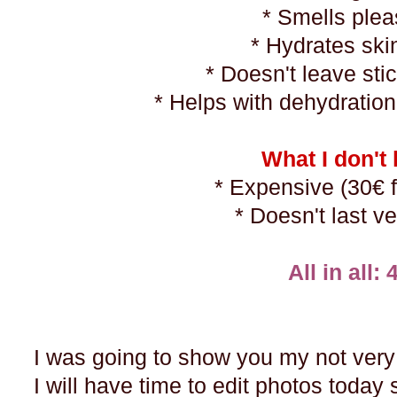
* Smells ple
* Hydrates ski
* Doesn't leave sti
* Helps with dehydration
What I don't 
* Expensive (30€ 
* Doesn't last v
All in all: 
I was going to show you my not very r
I will have time to edit photos today s