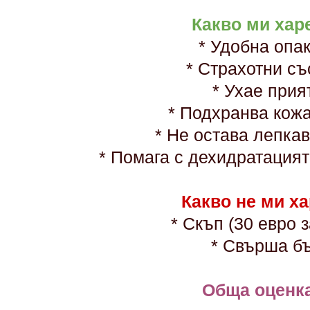
Какво ми хар
* Удобна опа
* Страхотни с
* Ухае при
* Подхранва кож
* Не остава лепка
* Помага с дехидратация
Какво не ми х
* Скъп (30 евро 
* Свърша б
Обща оценка