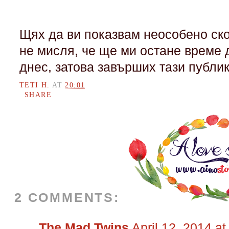
Щях да ви показвам неособено ск
не мисля, че ще ми остане време 
днес, затова завърших тази публи
TETI H.
AT
20:01
SHARE
2 COMMENTS:
The Mad Twins
April 12, 2014 a