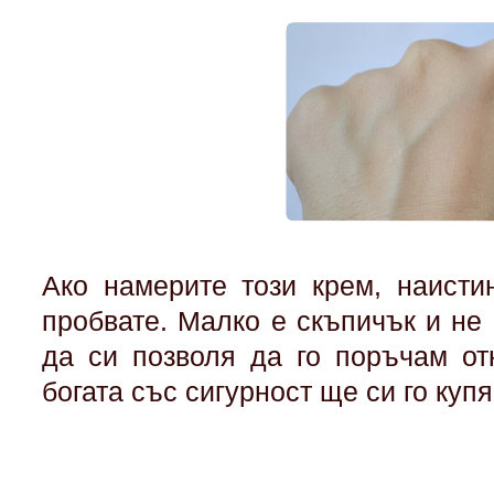
Ако намерите този крем, наисти
пробвате. Малко е скъпичък и не 
да си позволя да го поръчам отн
богата със сигурност ще си го купя