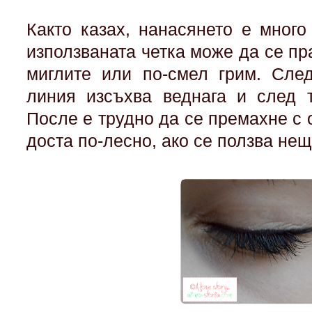
Както казах, нанасянето е много
използваната четка може да се пр
миглите или по-смел грим. След
линия изсъхва веднага и след 
После е трудно да се премахне с 
доста по-лесно, ако се ползва не