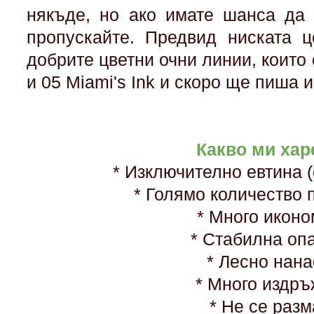
някъде, но ако имате шанса да 
пропускайте. Предвид ниската ц
добрите цветни очни линии, коит
и 05 Miami's Ink и скоро ще пиша и
Какво ми хар
* Изключително евтина (
* Голямо количество п
* Много икон
* Стабилна оп
* Лесно нан
* Много издр
* Не се разм