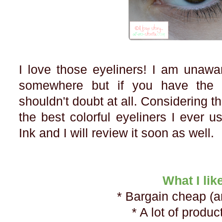
I love those eyeliners! I am unaware
somewhere but if you have the 
shouldn't doubt at all. Considering th
the best colorful eyeliners I ever 
Ink and I will review it soon as well.
What I lik
* Bargain cheap (
* A lot of produc