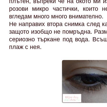
плътен, въпреки че на окото ми 
розови микро частички, които н
вгледам много много внимателно.
Не направих втора снимка след к
защото изобщо не помръдна. Разм
сериозно търкане под вода. Всъ
плаж с нея.