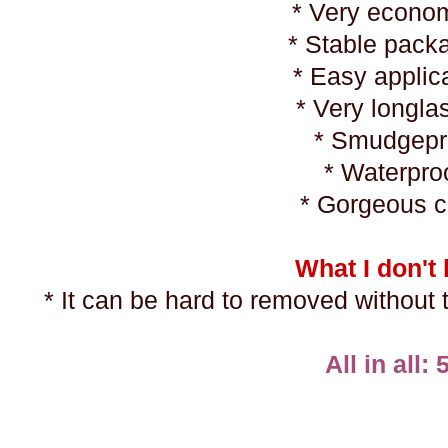
* Very econo
* Stable pack
* Easy applic
* Very longla
* Smudgepr
* Waterpro
* Gorgeous c
What I don't 
* It can be hard to removed withou
All in all: 