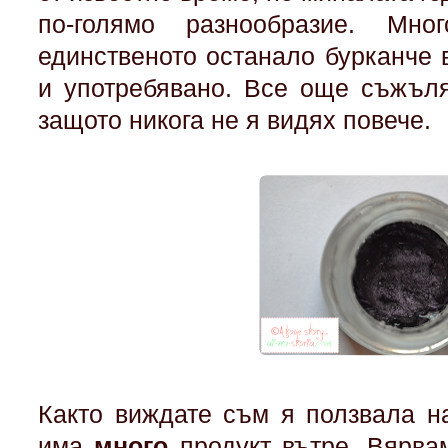
по-голямо разнообразие. Мно
единственото останало бурканче 
и употребявано. Все още съжъля
защото никога не я видях повече.
Както виждате съм я ползвала н
има
много
продукт вътре. Вярва