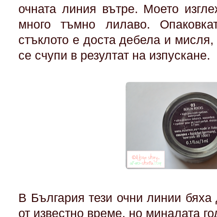
очната линия вътре. Моето изгле
много тъмно лилаво. Опаковка
стъклото е доста дебела и мисля,
се счупи в резултат на изпускане.
В България тези очни линии бяха
от известно време, но миналата г