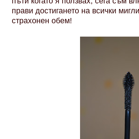
пъти когато я ползвах, сега съм в
прави достигането на всички мигл
страхонен обем!