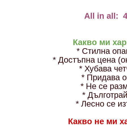
All in all: 
Какво ми ха
* Стилна оп
* Достъпна цена (о
* Хубава че
* Придава 
* Не се раз
* Дълготра
* Лесно се и
Какво не ми х