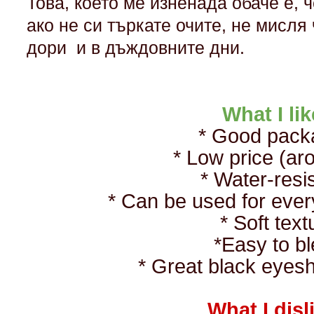
Това, което ме изненада обаче е, 
ако не си търкате очите, не мисл
дори и в дъждовните дни.
What I li
* Good pack
* Low price (ar
* Water-resi
* Can be used for eve
* Soft text
*Easy to b
* Great black eye
What I disl