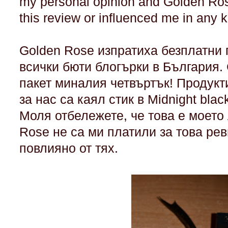
my personal opinion and Golden Rose
this review or influenced me in any k
Golden Rose изпратиха безплатни 
всички бюти блогърки в България.
пакет миналия четвъртък! Продукти
за нас са каял стик в Midnight bla
Моля отбележете, че това е моето
Rose не са ми платили за това ре
повлияно от тях.