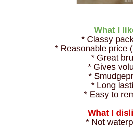
What I li
* Classy pac
* Reasonable price 
* Great br
* Gives vo
* Smudgep
* Long las
* Easy to r
What I disl
* Not water