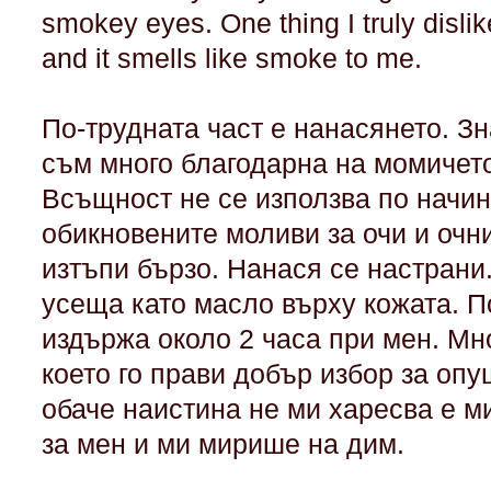
smokey eyes. One thing I truly dislike
and it smells like smoke to me.
По-трудната част е нанасянето. Зн
съм много благодарна на момичето
Всъщност не се използва по начин
обикновените моливи за очи и очн
изтъпи бързо. Нанася се настрани.
усеща като масло върху кожата. П
издържа около 2 часа при мен. Мн
което го прави добър избор за опу
обаче наистина не ми харесва е м
за мен и ми мирише на дим.