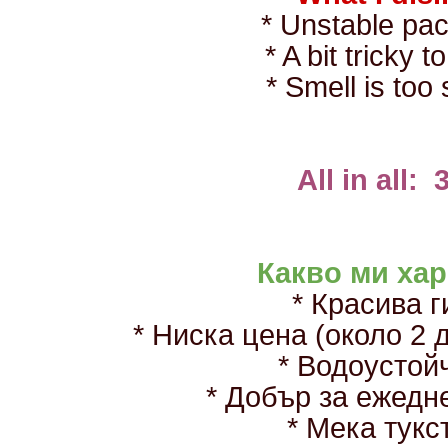
* Unstable pa
* A bit tricky 
* Smell is too
All in all: 
Какво ми ха
* Красива г
* Ниска цена (около 2 
* Водоустой
* Добър за ежед
* Мека тук