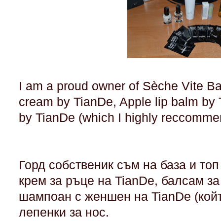
I am a proud owner of Sèche Vite Ba
cream by TianDe, Apple lip balm b
by TianDe (which I highly reccomme
Горд собственик съм на база и топ
крем за ръце на TianDe, балсам за
шампоан с женшен на TianDe (кой
лепенки за нос.