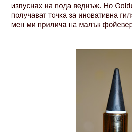
изпуснах на пода веднъж. Но Gol
получават точка за иновативна гил
мен ми прилича на малък фойевер