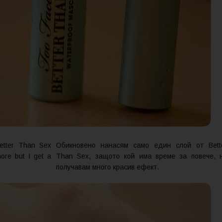
Better Than Sex
Обикновено нанасям само един слой от Bett
ore but I get a
Than Sex, защото кой има време за повече, 
получавам много красив ефект.