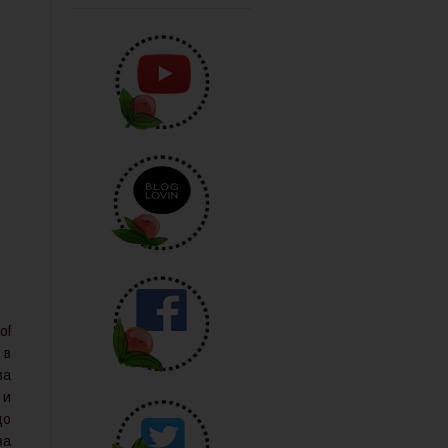
of
 в
ва
 и
що
за