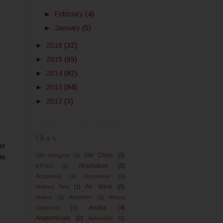
►
February
(4)
►
January
(5)
►
2016
(32)
►
2015
(69)
►
2014
(82)
►
2013
(94)
►
2012
(3)
TAGS
er
3W Clinic
(3)
100 Delights
(1)
но
Absolution
(3)
A'Pieu
(1)
Academie
(1)
Académie
(1)
Air Wick
(3)
Ahmad Tea
(1)
Akane
(1)
AlmaWin
(1)
Alteya
Amika
(4)
Organics
(1)
Anatomicals
(2)
Aphrodite
(1)