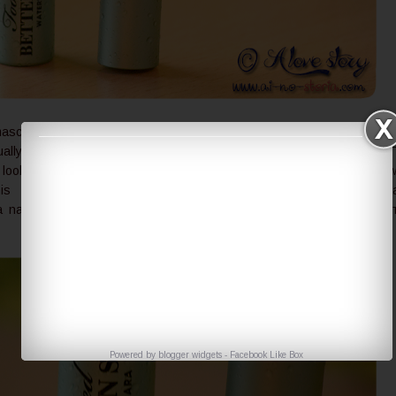
ascara will give
Обикновено нося дебела очна линия, така че ни
ally only apply
една спирала не ми придава кукленски мигли. 
ook unfinished.
принцип нанасям спирала, само за да не 
his I was very
изглежда недовършен грима. Но когато започн
natural falsies
да ползвам тази, много се впечатлих, че поч
придаде ефект на натурални изкуствени мигли.
Powered by
blogger widgets
-
Facebook Like Box