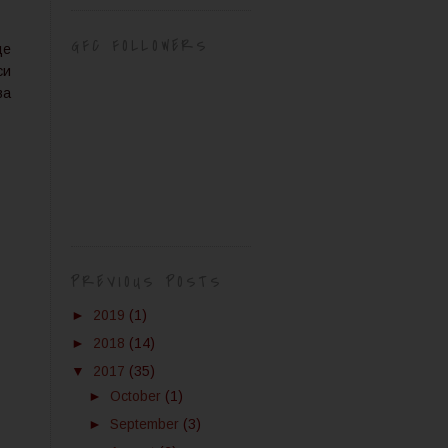
GFC FOLLOWERS
де
си
ва
PREVIOUS POSTS
►
2019
(1)
►
2018
(14)
▼
2017
(35)
►
October
(1)
►
September
(3)