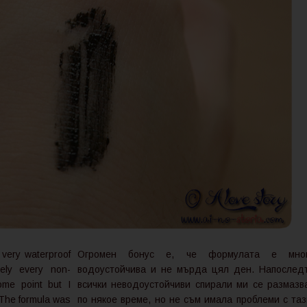
 very waterproof
Огромен бонус е, че формулата е мно
tely every non-
водоустойчива и не мърда цял ден. Напослед
me point but I
всички неводоустойчиви спирали ми се размазв
 The formula was
по някое време, но не съм имала проблеми с таз