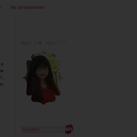
e
My spreadsheets
HEY! I'M TETI! ^^
 и
ъм
т,
их