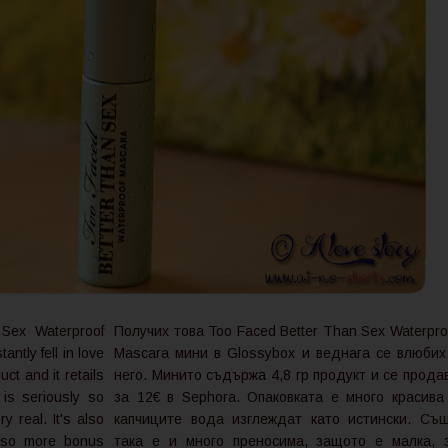
 Sex Waterproof
Получих това Too Faced Better Than Sex Waterpro
ntly fell in love
Mascara мини в Glossybox и веднага се влюбих
uct and it retails
него. Минито съдържа 4,8 гр продукт и се прода
is seriously so
за 12€ в Sephora. Опаковката е много красива
y real. It's also
капчиците вода изглеждат като истински. Съ
, so more bonus
така е и много преносима, защото е малка, 