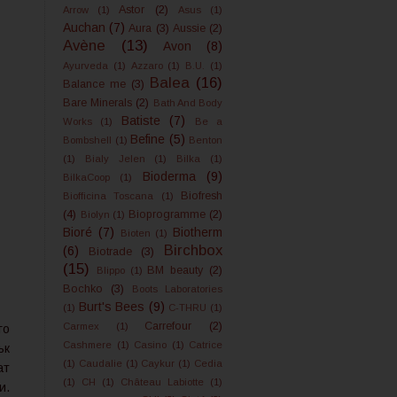
Astor
(2)
Arrow
(1)
Asus
(1)
Auchan
(7)
Aura
(3)
Aussie
(2)
Avène
(13)
Avon
(8)
Ayurveda
(1)
Azzaro
(1)
B.U.
(1)
Balea
(16)
Balance me
(3)
Bare Minerals
(2)
Bath And Body
Batiste
(7)
Works
(1)
Be a
Befine
(5)
Bombshell
(1)
Benton
(1)
Bialy Jelen
(1)
Bilka
(1)
Bioderma
(9)
BilkaCoop
(1)
Biofresh
Biofficina Toscana
(1)
(4)
Bioprogramme
(2)
Biolyn
(1)
Bioré
(7)
Biotherm
Bioten
(1)
Birchbox
(6)
Biotrade
(3)
(15)
BM beauty
(2)
Blippo
(1)
Bochko
(3)
Boots Laboratories
Burt's Bees
(9)
(1)
C-THRU
(1)
Carrefour
(2)
Carmex
(1)
го
Cashmere
(1)
Casino
(1)
Catrice
ък
(1)
Caudalie
(1)
Caykur
(1)
Cedia
ат
(1)
CH
(1)
Château Labiotte
(1)
и.