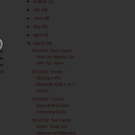
►
August
(2)
►
July
(4)
►
June
(4)
►
May
(5)
►
April
(3)
▼
March
(4)
то
REVIEW: Bioré Aqua
По
Rich UV Watery Gel
ми
SPF 50+ PA++...
ах
ти
REVIEW: Vivant
Skincare 8%
Mandelic Acid 3-In-1
Serum
REVIEW: CosRx
Natural BHA Skin
Returning A-Sol
REVIEW: Too Faced
Better Than Sex
Waterproof Mascara