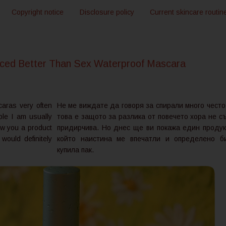
Copyright notice
Disclosure policy
Current skincare routin
ed Better Than Sex Waterproof Mascara
aras very often
Не ме виждате да говоря за спирали много често
le I am usually
това е защото за разлика от повечето хора не с
how you a product
придирчива. Но днес ще ви покажа един продук
would definitely
който наистина ме впечатли и определено б
купила пак.