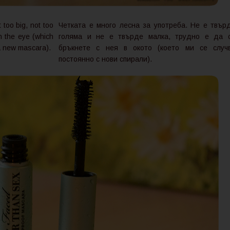
 too big, not too
Четката е много лесна за употреба. Не е твър
in the eye (which
голяма и не е твърде малка, трудно е да 
 a new mascara).
бръкнете с нея в окото (което ми се случ
постоянно с нови спирали).