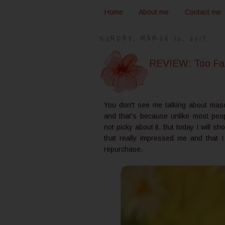
Home
About me
Contact me
SUNDAY, MARCH 12, 2017
REVIEW: Too Fac
You don't see me talking about masc
and that's because unlike most peop
not picky about it. But today I will s
that really impressed me and that I 
repurchase.