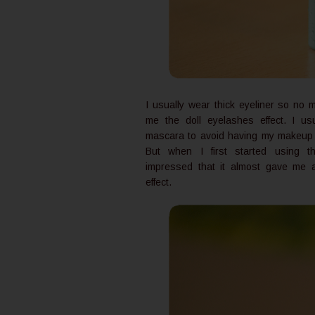
I usually wear thick eyeliner so no m
me the doll eyelashes effect. I usu
mascara to avoid having my makeup l
But when I first started using t
impressed that it almost gave me a 
effect.