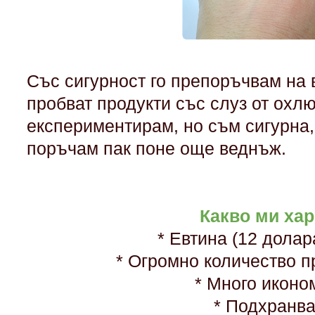
Със сигурност го препоръчвам на в
пробват продукти със слуз от охл
експериментирам, но съм сигурна,
поръчам пак поне още веднъж.
Какво ми хар
* Евтина (12 долар
* Огромно количество п
* Много икон
* Подхран