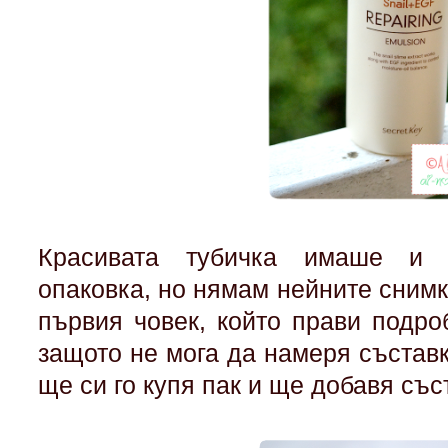
Красивата тубичка имаше и 
опаковка, но нямам нейните снимк
първия човек, който прави подро
защото не мога да намеря състав
ще си го купя пак и ще добавя със