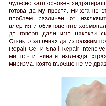
чудесно като основен хидратиращ
готова да му простя. Никога не 
проблем различен от изключи
алергия и обикновените хормонал
да говоря дали има някакви си
Откакто започнах да използвам пр
Repair Gel и Snail Repair Intensi
ми почти винаги изглежда стра
миризма, която въобще не ме дра