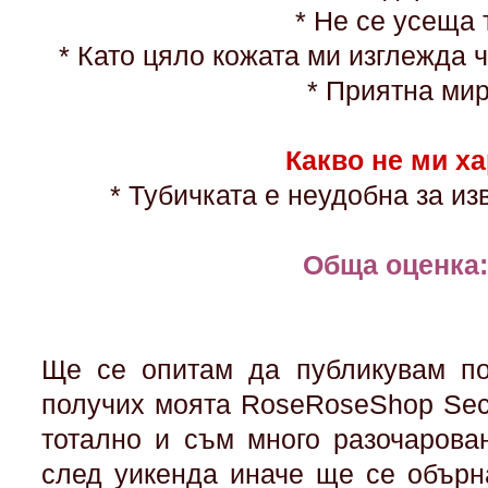
* Не се усеща
* Като цяло кожата ми изглежда 
* Приятна ми
Какво не ми х
* Тубичката е неудобна за и
Обща оценка:
Ще се опитам да публикувам по
получих моята RoseRoseShop Secr
тотално и съм много разочарова
след уикенда иначе ще се обърн