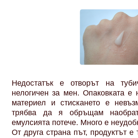
Недостатък е отворът на туби
нелогичен за мен. Опаковката е 
материел и стискането е невъз
трябва да я обръщам наобра
емулсията потече. Много е неудоб
От друга страна път, продуктът е 