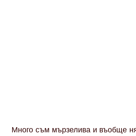
Много съм мързелива и въобще ня