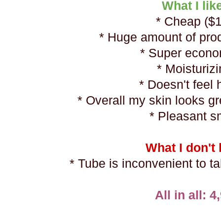
What I lik
* Cheap ($
* Huge amount of pro
* Super econ
* Moisturiz
* Doesn't feel
* Overall my skin looks gr
* Pleasant s
What I don't 
* Tube is inconvenient to t
All in all: 4