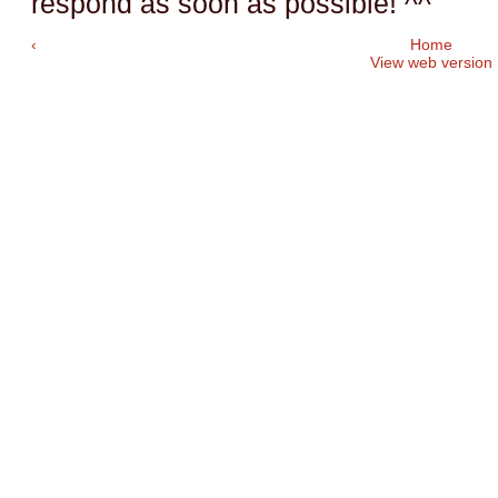
respond as soon as possible! ^^
‹
Home
View web version