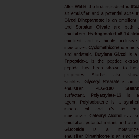
After
Water
, the first ingredient is
Stea
an emulsifier and a potential acne t
Glycol Diheptanoate
is an emollient
and
Sorbitan Olivate
are both ol
emulsifiers.
Hydrogenated c6-14 olefi
emollient and is highly occlusiv
moisturizer.
Cyclomethicone
is a mois
and antistatic.
Butylene Glycol
is a 
Tripeptide-1
is the peptide extract,
peptide has been shown to have
properties. Studies also sho
wrinkles.
Glyceryl Stearate
is an em
emulsifier.
PEG-100 Steara
surfactant.
Polyacrylate-13
is a f
agent.
Polyisobutene
is a syntheti
mineral oil and it's an emo
moisturizer.
Cetearyl Alcohol
is a su
emulsifier, potential irritant and acne
Glucoside
is a moisturiz
emulsifier.
Dimethicone
is an emollien