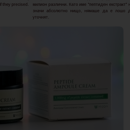
if they precised.
милион различни. Като име "пептиден екстракт" 
значи абсолютно нищо, нямаше да е лошо 
уточнят.