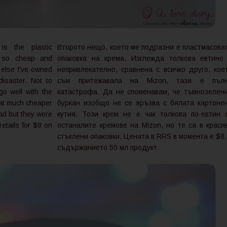
s the plastic
Второто нещо, което ме подразни е пластмасова
s so cheap and
опаковка на крема. Изглежда толкова евтино
 else I've owned
непривлекателно, сравнена с всичко друго, кое
isaster. Not to
съм притежавала на Mizon, тази е пъл
go well with the
катастрофа. Да не споменавам, че тъмнозелен
hat much cheaper
буркан изобщо не се връзва с бялата картоне
had but they were
кутия. Този крем не е чак толкова по-евтин 
 retails for $8 on
останалите кремове на Mizon, но те са в краси
.
стъклени опаковки. Цената в RRS в момента е $8,
съдържанието 50 мл продукт.