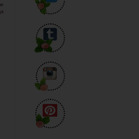
не
да