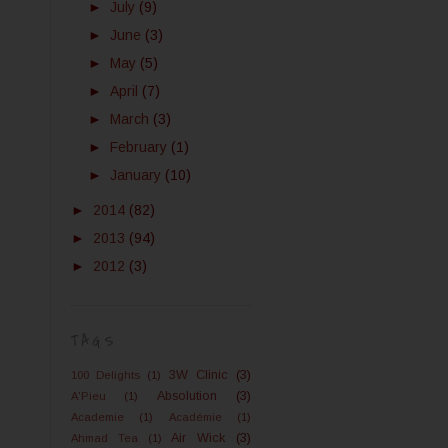
►
July
(9)
►
June
(3)
►
May
(5)
►
April
(7)
►
March
(3)
►
February
(1)
►
January
(10)
►
2014
(82)
►
2013
(94)
►
2012
(3)
TAGS
3W Clinic
(3)
100 Delights
(1)
Absolution
(3)
A'Pieu
(1)
Academie
(1)
Académie
(1)
Air Wick
(3)
Ahmad Tea
(1)