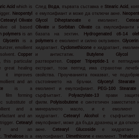
ric Acid
which is
След
Вода
, първата съставка е
Stearic Acid
, коя
rigger.
Neopentyl
е емулсифиант и може да отключи акне.
Neopent
.
Cetearyl Olivate
Glycol Diheptanoate
е емолиент.
Cetear
ive oil based
Olivate
и
Sorbitan Olivate
са емулсифианти 
n polymers
is an
базата на зехтин.
Hydrogenated c6-14 olef
e.
Glycerin
is a
polymers
е емолиент и силно оклузивен.
Glyceri
turizer, emollient
хидратант.
Cyclomethicone
е хидратант, емолие
solvent.
Copper
и антистатик.
Butylene Glycol
 this particular
разтворител.
Copper Tripeptide-1
е пептидни
 great healing
екстракт, този пептид има страхотни лечеб
w it improves
свойства. Проучванията показват, че подобря
ollient and an
състоянието на бръчки.
Glyceryl Stearate
te
is a
емолиент и емулсифиант.
PEG-100 Stearate
ilm forming
сърфъктант.
Polyacrylate-13
прави защит
c substitute of
филм.
Polyisobutene
е синтетичен заместител 
llient and a
минералното масло, и е емолиент
rfactant and an
хидратант.
Cetearyl Alcohol
е сърфъктант
 trigger.
Cetearyl
емулсфиант, може да бъда дразнещ и да отклю
er and an
акне.
Cetearyl Glucoside
е хидратант 
t.
Trehalose
is a
емулсифиант.
Dimethicone
е емолиент.
Trehalos