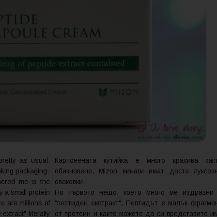
retty as usual,
Картонената кутийка е много красива как
oking packaging.
обикновено, Mizon винаги имат доста луксоз
thered me is the
опаковки.
ly a small protein
Но първото нещо, което много ме издразни
 are millions of
"пептиден екстракт". Пептидът е малък фрагме
extract" literally
от протеин и както можете да си представите и