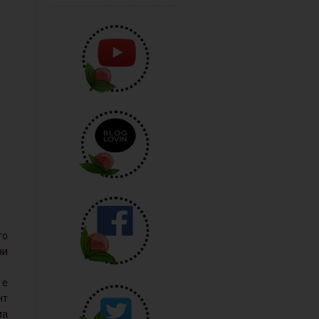
то
ни
 е
нт
ма