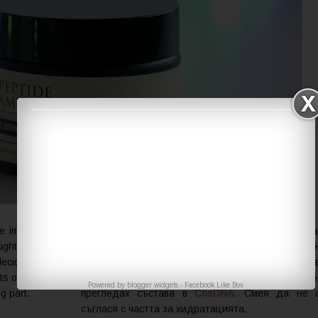
le improving and
Mizon рекламират този крем като подобряв
ght this cream I
бръчките и силно подхранващ. Когато го купих, 
ecided to risk it
намерих никакви достоверни ревюта, зато
nts on
CosDNA
. I
реших да рискувам след като внимател
Powered by
blogger widgets
-
Facebook Like Box
ng part.
прегледах състава в
CosDNA
. Смея да не 
съглася с частта за хидратацията.