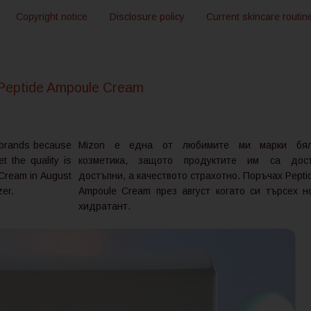
Copyright notice
Disclosure policy
Current skincare routin
Peptide Ampoule Cream
e brands because
Mizon е една от любимите ми марки бя
et the quality is
козметика, защото продуктите им са дос
Cream in August
достъпни, а качеството страхотно. Поръчах Pepti
zer.
Ampoule Cream през август когато си търсех н
хидратант.