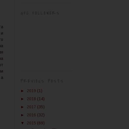
GFC FOLLOWERS
та
 и
то
на
ия
на
от
ви
 а
PREVIOUS POSTS
►
2019
(1)
►
2018
(14)
►
2017
(35)
►
2016
(32)
▼
2015
(69)