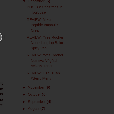
▼
December
(5)
PHOTO: Christmas in
Toulouse
REVIEW: Mizon
Peptide Ampoule
Cream
REVIEW: Yves Rocher
Nourishing Lip Balm
Spicy Vani...
REVIEW: Yves Rocher
Nutritive Végétal
Velvety Toner
REVIEW: E.l.f. Blush
#Berry Merry
ащ
►
November
(9)
не
ва
►
October
(6)
но
►
September
(4)
се
►
August
(7)