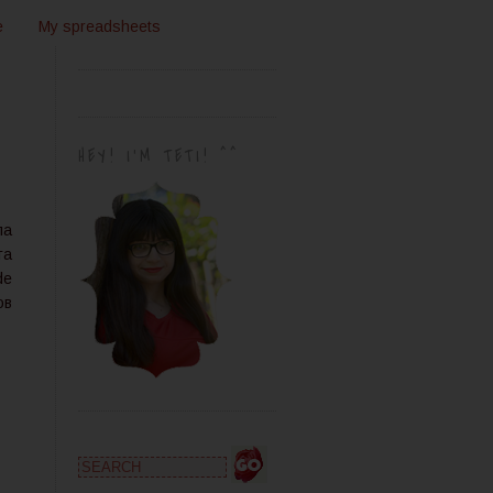
e
My spreadsheets
HEY! I'M TETI! ^^
ла
та
de
ов