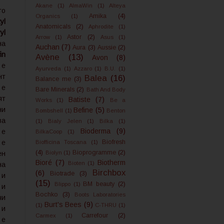
Akane
(1)
AlmaWin
(1)
Alteya
то
Amika
(4)
Organics
(1)
yl
Anatomicals
(2)
Aphrodite
(1)
yl
Astor
(2)
Arrow
(1)
Asus
(1)
на
Auchan
(7)
Aura
(3)
Aussie
(2)
in
Avène
(13)
Avon
(8)
n
е
Ayurveda
(1)
Azzaro
(1)
B.U.
(1)
нт
Balea
(16)
Balance me
(3)
е
Bare Minerals
(2)
Bath And Body
ят
Batiste
(7)
Works
(1)
Be a
ни
Befine
(5)
Bombshell
(1)
Benton
ва
(1)
Bialy Jelen
(1)
Bilka
(1)
Bioderma
(9)
е
BilkaCoop
(1)
е
Biofresh
Biofficina Toscana
(1)
(4)
Bioprogramme
(2)
ен
Biolyn
(1)
Bioré
(7)
Biotherm
Bioten
(1)
на
Birchbox
(6)
Biotrade
(3)
 и
(15)
BM beauty
(2)
Blippo
(1)
 и
Bochko
(3)
Boots Laboratories
чи
Burt's Bees
(9)
(1)
C-THRU
(1)
и
Carrefour
(2)
Carmex
(1)
e
е