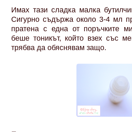
Имах тази сладка малка бутилчи
Сигурно съдържа около 3-4 мл п
пратена с една от поръчките м
беше тоникът, който взех със м
трябва да обяснявам защо.