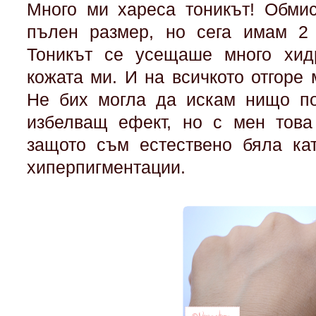
Много ми хареса тоникът! Обми
пълен размер, но сега имам 2 
Тоникът се усещаше много хи
кожата ми. И на всичкото отгоре
Не бих могла да искам нищо по
избелващ ефект, но с мен това
защото съм естествено бяла ка
хиперпигментации.