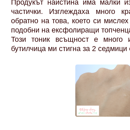
Продукът наистина има малки и
частички. Изглеждаха много кр
обратно на това, което си мислех
подобни на ексфолиращи топченц
Този тоник всъщност е много и
бутилчица ми стигна за 2 седмици